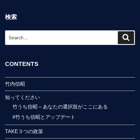
検索
Search
Sear
for:
CONTENTS
竹内信昭
知ってください
竹うち信昭 – あなたの選択肢がここにある
#竹うち信昭とアップデート
TAKE３つの政策