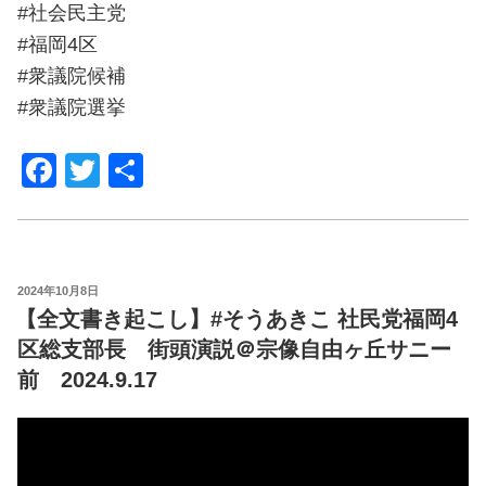
#社会民主党
#福岡4区
#衆議院候補
#衆議院選挙
F
T
共
a
wi
有
c
tt
e
er
POSTED
2024年10月8日
b
ON
【全文書き起こし】#そうあきこ 社民党福岡4
o
区総支部長 街頭演説＠宗像自由ヶ丘サニー
o
前 2024.9.17
k