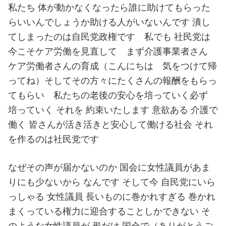
私たち 体が動かなくなったら誰に助けてもらった
らいいんでしょうか助ける人がいないんです 潰し
てしまったのは自民党政権です 私でも 社民党は
今こそケア労働を見直して まず介護事業者さん
ケア労働者さんの育成（こんにちは 気をつけて帰
ってね）そしてその方々にたくさんの報酬をもらっ
てもらい 私たちの老後の安心を培っていく必ず
培っていく それを 約束いたします 意欲ある 介護で
働く 皆さんが活き活きと安心して働ける社会 それ
を作るのは社民党です
なぜその声が届かないのか 国会に女性議員があま
りにも少ないから なんです そして今 自民党にいら
っしゃる 女性議員 長いものに巻かれすぎる 巻かれ
まくっている権力に迎合することしかできない そ
のような女性議員が 形だけ 国会で（ありがとうご