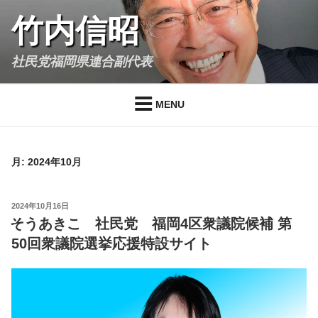
Skip
竹内信昭
to
content
社民党福岡県連合副代表
MENU
月:
2024年10月
POSTED
2024年10月16日
ON
そうあきこ 社民党 福岡4区衆議院候補 第
50回衆議院選挙応援特設サイト