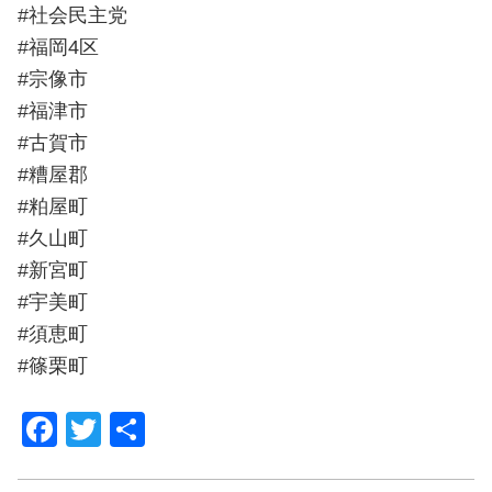
#社会民主党
#福岡4区
#宗像市
#福津市
#古賀市
#糟屋郡
#粕屋町
#久山町
#新宮町
#宇美町
#須恵町
#篠栗町
F
T
共
a
wi
有