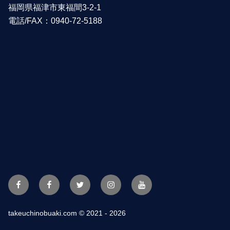
福岡県福津市東福間3-2-1
電話/FAX：0940-72-5188
Facebook
FBpage
Twitter
Instagram
YouTube
takeuchinobuaki.com
© 2021 - 2026