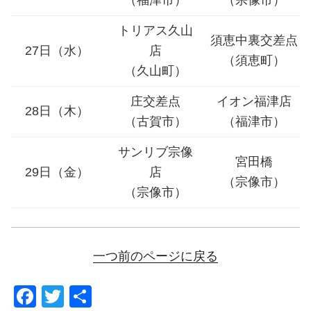
トリアス久山
須恵中裏交差点
27日（水）
店
（須恵町）
（久山町）
庄交差点
イオン福津店
28日（木）
（古賀市）
（福津市）
サンリブ宗像
宮田橋
29日（金）
店
（宗像市）
（宗像市）
一つ前のページに戻る
F
T
共