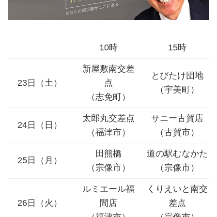
10時
15時
新屋敷南交差
とびたけ団地
23日（土）
点
（宇美町）
（志免町）
太郎丸交差点
サニー古賀店
24日（日）
（福津市）
（古賀市）
田熊橋
道の駅むなかた
25日（月）
（宗像市）
（宗像市）
ルミエール福
くりえいと南交
26日（火）
間店
差点
（福津市）
（宗像市）