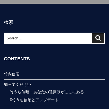
検索
Search
Sear
for:
CONTENTS
竹内信昭
知ってください
竹うち信昭 – あなたの選択肢がここにある
#竹うち信昭とアップデート