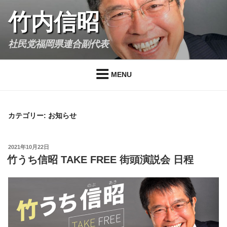
Skip
竹内信昭
to
content
社民党福岡県連合副代表
MENU
カテゴリー:
お知らせ
POSTED
2021年10月22日
ON
竹うち信昭 TAKE FREE 街頭演説会 日程