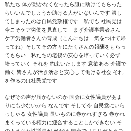
私たち 体が動かなくなったら誰に助けてもらった
らいいんでしょうか助ける人がいないんです 潰し
てしまったのは自民党政権です 私でも 社民党は
今こそケア労働を見直して まず介護事業者さん
ケア労働者さんの育成（こんにちは 気をつけて帰
ってね）そしてその方々にたくさんの報酬をもらっ
てもらい 私たちの老後の安心を培っていく必ず
培っていく それを 約束いたします 意欲ある 介護で
働く 皆さんが活き活きと安心して働ける社会 それ
を作るのは社民党です
なぜその声が届かないのか 国会に女性議員があま
りにも少ないから なんです そして今 自民党にいら
っしゃる 女性議員 長いものに巻かれすぎる 巻かれ
まくっている権力に迎合することしかできない そ
のような女性議員が 形だけ 国会で（ありがとうご