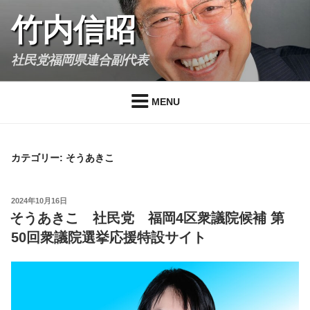
Skip
竹内信昭
to
content
社民党福岡県連合副代表
MENU
カテゴリー:
そうあきこ
POSTED
2024年10月16日
ON
そうあきこ 社民党 福岡4区衆議院候補 第
50回衆議院選挙応援特設サイト