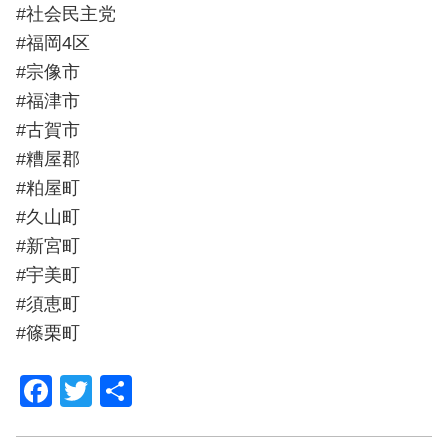
#社会民主党
#福岡4区
#宗像市
#福津市
#古賀市
#糟屋郡
#粕屋町
#久山町
#新宮町
#宇美町
#須恵町
#篠栗町
F
T
共
a
wi
有