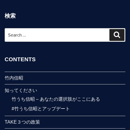
検索
Search
Sear
for:
CONTENTS
竹内信昭
知ってください
竹うち信昭 – あなたの選択肢がここにある
#竹うち信昭とアップデート
TAKE３つの政策