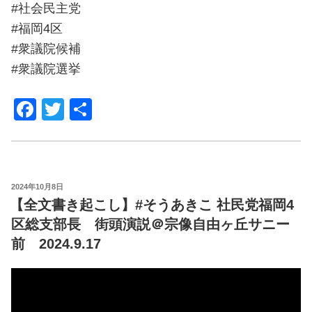
#社会民主党
#福岡4区
#衆議院候補
#衆議院選挙
F
T
共
a
wi
有
c
tt
e
er
POSTED
2024年10月8日
b
ON
【全文書き起こし】#そうあきこ 社民党福岡4
o
区総支部長 街頭演説＠宗像自由ヶ丘サニー
o
前 2024.9.17
k