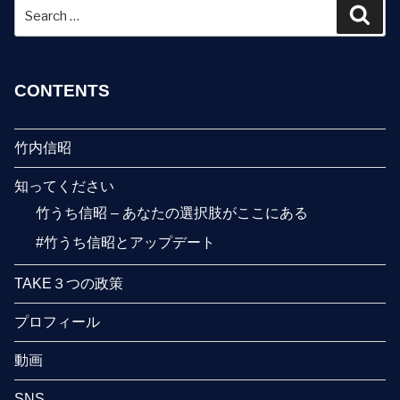
Search
Sear
k
for:
CONTENTS
竹内信昭
知ってください
竹うち信昭 – あなたの選択肢がここにある
#竹うち信昭とアップデート
TAKE３つの政策
プロフィール
動画
SNS