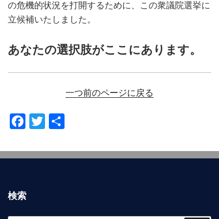
の危機的状況を打開するために、この衆議院選挙に
立候補いたしました。
あなたの選択肢がここにあります。
一つ前のページに戻る
F
T
共
a
wi
有
c
tt
e
er
b
検索
o
o