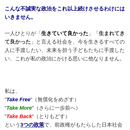
こんな不誠実な政治をこれ以上続けさせるわけには
いきません。
一人ひとりが「
生きていて良かった
」「
生まれてき
て良かった
」と言える社会を、今を生きるすべての
人に手渡したい、未来を担う子どもたちに手渡した
い、これが私の政治にかける思いに他なりません。
私は、
”
Take Free
”（無償化をめざす）
”
Take More
”（さらに一歩前へ）
”
Take Back
”（とりもどす）
という
3つの政策
で、前政権がもたらした日本社会