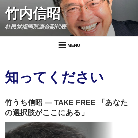
Skip
竹内信昭
to
content
社民党福岡県連合副代表
MENU
知ってください
竹うち信昭 — TAKE FREE 「あなた
の選択肢がここにある」