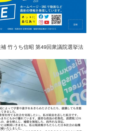
補 竹うち信昭 第49回衆議院選挙法