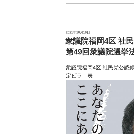
c
tt
e
er
b
POSTED
2021年10月19日
o
ON
衆議院福岡4区 社
o
第49回衆議院選挙
k
衆議院福岡4区 社民党公認候
定ビラ 表