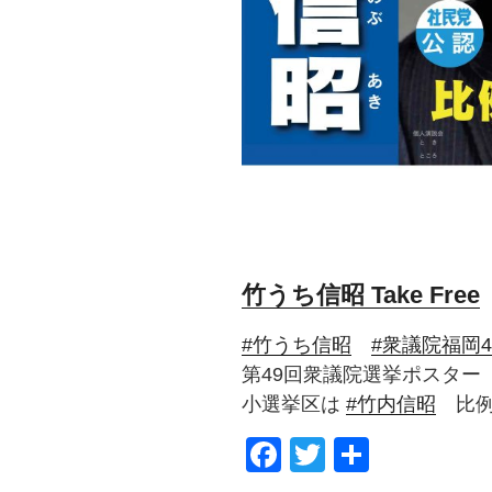
竹うち信昭 Take Free
#竹うち信昭
#衆議院福岡
第49回衆議院選挙ポスター
小選挙区は
#竹内信昭
比例
F
T
共
a
wi
有