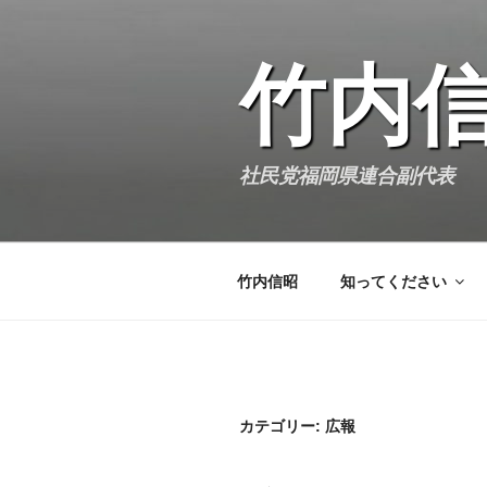
Skip
to
content
竹内
社民党福岡県連合副代表
竹内信昭
知ってください
カテゴリー:
広報