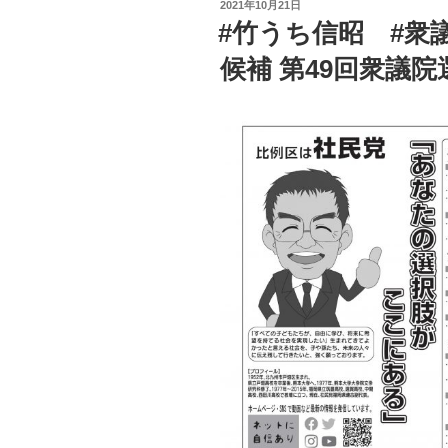
POSTED
2021年10月21日
ON
#竹うち信昭 #衆
候補 第49回衆議院