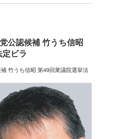
民党公認候補 竹うち信昭
法定ビラ
補 竹うち信昭 第49回衆議院選挙法