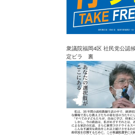
衆議院福岡4区 社民党公認候
定ビラ 裏