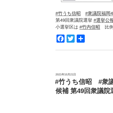
#竹うち信昭
#衆議院福岡
第49回衆議院選挙
#選挙公
小選挙区は
#竹内信昭
比例
F
T
共
a
wi
有
c
tt
e
er
b
POSTED
2021年10月21日
o
ON
#竹うち信昭 #衆
o
候補 第49回衆議
k