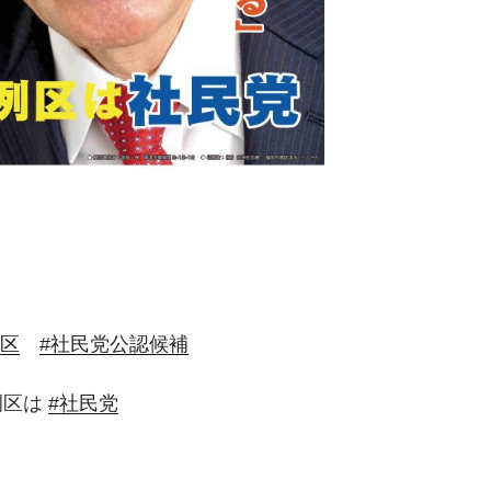
4区
#社民党公認候補
区は
#社民党