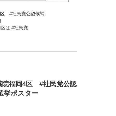
4区
#社民党公認候補
報
区は
#社民党
議院福岡4区 #社民党公認
院選挙ポスター