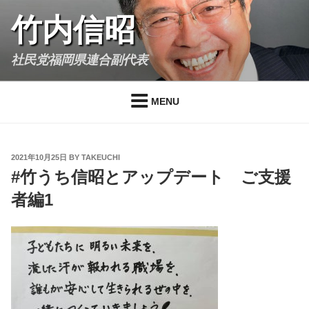
Skip
竹内信昭
to
content
社民党福岡県連合副代表
MENU
POSTED
2021年10月25日
BY
TAKEUCHI
ON
#竹うち信昭とアップデート ご支援
者編1