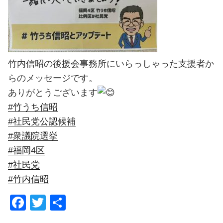
竹内信昭の後援会事務所にいらっしゃった支援者か
らのメッセージです。
ありがとうございます
#竹うち信昭
#社民党公認候補
#衆議院選挙
#福岡4区
#社民党
#竹内信昭
F
T
共
a
wi
有