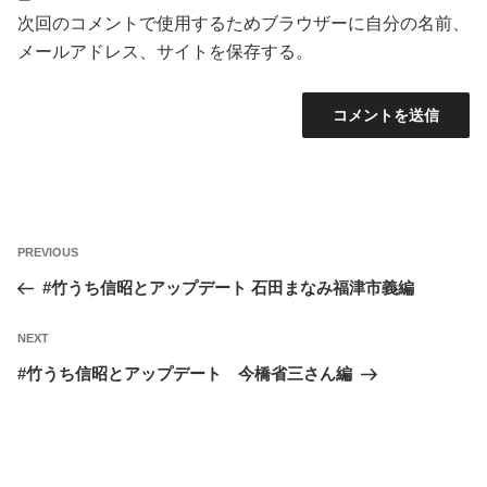
次回のコメントで使用するためブラウザーに自分の名前、
メールアドレス、サイトを保存する。
投
Previous
PREVIOUS
稿
Post
#竹うち信昭とアップデート 石田まなみ福津市義編
ナ
ビ
Next
NEXT
ゲ
Post
#竹うち信昭とアップデート 今橋省三さん編
ー
シ
ョ
ン