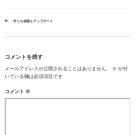
c
tt
e
er
CATEGORIES
竹うち信昭とアップデート
b
o
o
k
コメントを残す
メールアドレスが公開されることはありません。
※
が付
いている欄は必須項目です
コメント
※