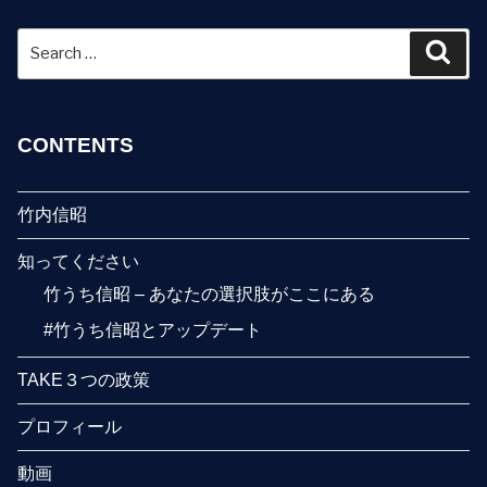
Search
Sear
for:
CONTENTS
竹内信昭
知ってください
竹うち信昭 – あなたの選択肢がここにある
#竹うち信昭とアップデート
TAKE３つの政策
プロフィール
動画