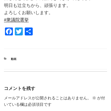
明日も辻立ちから、頑張ります。
よろしくお願いします。
#衆議院選挙
F
T
共
a
wi
有
c
tt
e
er
CATEGORIES
動画
b
o
o
k
コメントを残す
メールアドレスが公開されることはありません。
※
が付
いている欄は必須項目です