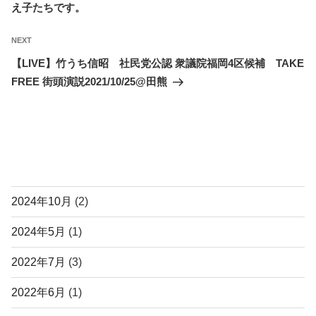
え子たちです。
ビ
ゲ
Next
NEXT
ー
Post
【LIVE】竹うち信昭 社民党公認 衆議院福岡4区候補 TAKE
シ
FREE 街頭演説2021/10/25@田熊
ョ
ン
アーカイブ
2024年10月
(2)
2024年5月
(1)
2022年7月
(3)
2022年6月
(1)