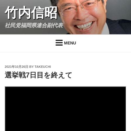
Skip
竹内信昭
to
content
社民党福岡県連合副代表
MENU
POSTED
2021年10月26日
BY
TAKEUCHI
ON
選挙戦7日目を終えて