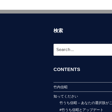
ゲ
ー
シ
ョ
検索
ン
Search
for:
CONTENTS
竹内信昭
知ってください
竹うち信昭 – あなたの選択肢が
#竹うち信昭とアップデート