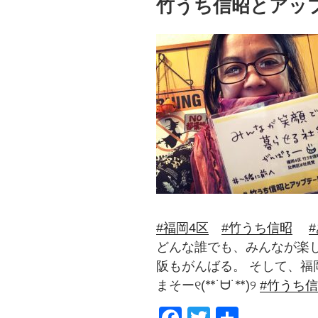
竹うち信昭とアッ
#福岡4区
#竹うち信昭
どんな誰でも、みんなが楽
阪もがんばる。 そして、
まそー୧(ᕯ˙ᗨ˙ᕯ)୨
#竹うち