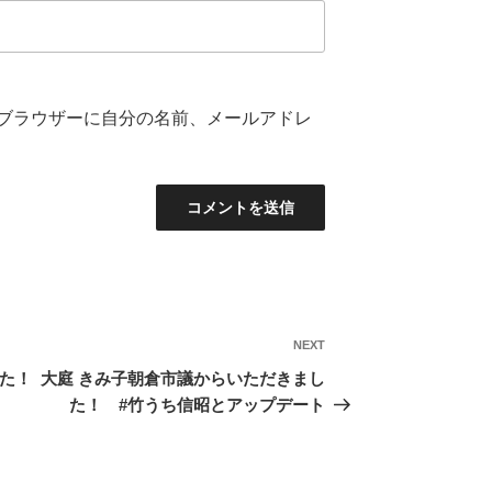
ブラウザーに自分の名前、メールアドレ
NEXT
Next
Post
した！
大庭 きみ子朝倉市議からいただきまし
た！ #竹うち信昭とアップデート