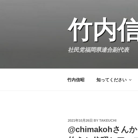
Skip
to
content
竹内
社民党福岡県連合副代表
竹内信昭
知ってください
POSTED
2021年10月26日
BY
TAKEUCHI
ON
@chimakohさ