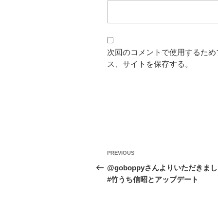
次回のコメントで使用するため
ス、サイトを保存する。
投
Previous
PREVIOUS
稿
Post
@goboppyさんよりいただきま
#竹うち信昭とアップデート
ナ
ビ