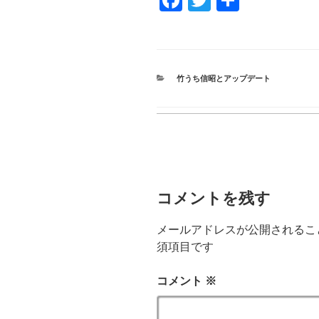
F
T
共
a
wi
有
c
tt
e
er
CATEGORIES
竹うち信昭とアップデート
b
o
o
k
コメントを残す
メールアドレスが公開されるこ
須項目です
コメント
※