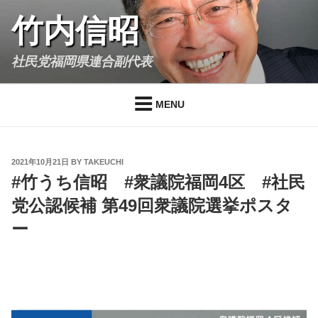
Skip
竹内信昭
to
content
社民党福岡県連合副代表
MENU
POSTED
2021年10月21日
BY
TAKEUCHI
ON
#竹うち信昭 #衆議院福岡4区 #社民
党公認候補 第49回衆議院選挙ポスタ
ー