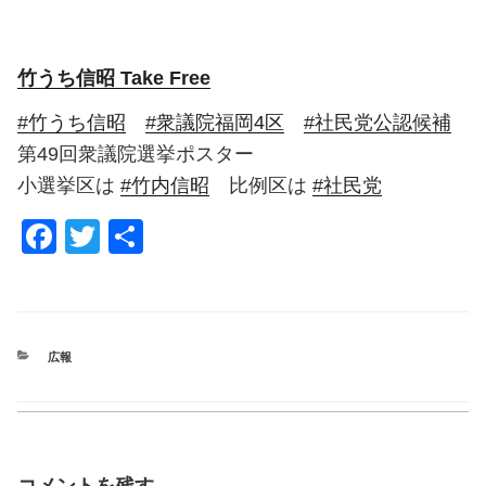
竹うち信昭 Take Free
#竹うち信昭
#衆議院福岡4区
#社民党公認候補
第49回衆議院選挙ポスター
小選挙区は
#竹内信昭
比例区は
#社民党
F
T
共
a
wi
有
c
tt
e
er
CATEGORIES
広報
b
o
o
k
コメントを残す