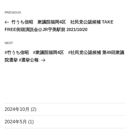
投
Previous
PREVIOUS
稿
Post
竹うち信昭 衆議院福岡4区 社民党公認候補 TAKE
ナ
FREE街頭演説会@JR宇美駅前 2021/10/20
ビ
ゲ
Next
NEXT
ー
Post
#竹うち信昭 #衆議院福岡4区 #社民党公認候補 第49回衆議
シ
院選挙 #選挙公報
ョ
ン
アーカイブ
2024年10月
(2)
2024年5月
(1)