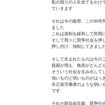
私の残りの人生全てをかけ
ていきます
それは今の政府、この30年
ました
これは規制を緩和して民間
そして我々に競争社会を押
押し付け、強制してきまし
そして生まれたものは今の
貧困が増え、格差がどんど
そういう社会を生み出して
強いものと弱いものがはっ
非正規労働者のような弱い
です
それが新自由主義、競争社