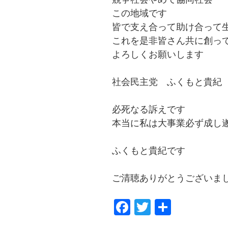
この地域です
皆で支え合って助け合って
これを是非皆さん共に創っ
よろしくお願いします
社会民主党 ふくもと貴紀
必死なる訴えです
本当に私は大事業必ず成し
ふくもと貴紀です
ご清聴ありがとうございま
F
T
共
a
wi
有