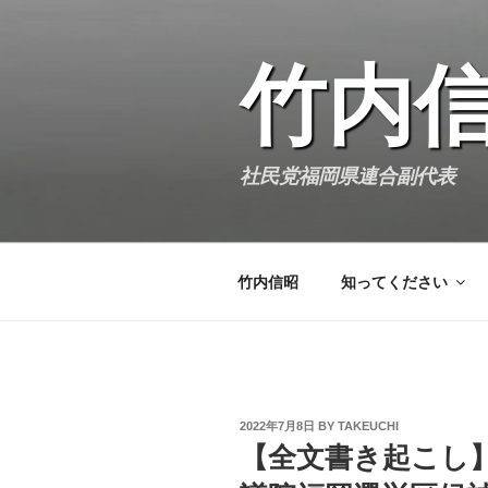
Skip
to
content
竹内
社民党福岡県連合副代表
竹内信昭
知ってください
POSTED
2022年7月8日
BY
TAKEUCHI
ON
【全文書き起こし