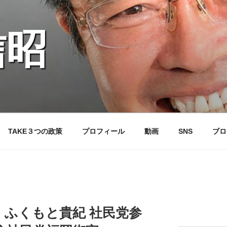
信昭
TAKE３つの政策
プロフィール
動画
SNS
ブロ
アーカイブ
】ふくもと貴紀 社民党参