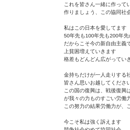
これを皆さん一緒に作って
作りましょう、この協同社
私はこの日本を愛してます
50年先も100年先も200
だからこそ今の新自由主義
上貧困増えていきます
格差もどんどん広がってい
金持ちだけが一人走りする
皆さん思いお越してくださ
この国の復興は、戦後復興
が我々の力ものすごい労働
この努力の結果労働力が、
今こそ私は強く訴えます
競争社会やめて協同社会